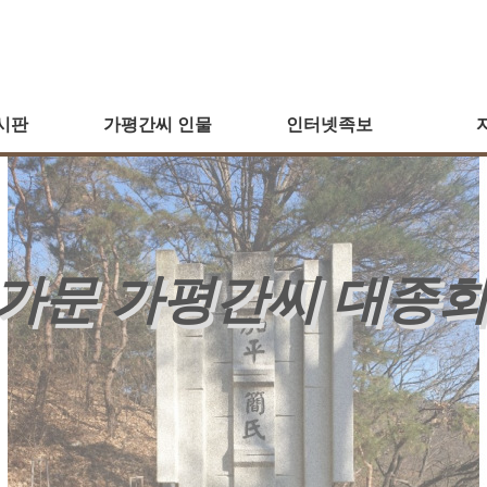
시판
가평간씨 인물
인터넷족보
가문 가평간씨 대종