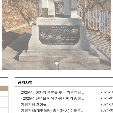
공지사항
토
2025-1
2025년 <한가위 연휴를 맞은 가평간씨 종인들께 드리는 말씀>
2025-0
<2025년 신년을 맞아 가평간씨 대종회 분들의 행복을 기원합니다>
2024-1
가평간씨 조형물
2024-0
가평간씨(加平簡氏) 종인(宗人) 여러분께 (10월 12일 모임 알림)