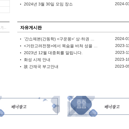
2024-0
2024년 3월 30일 모임 장소
자유게시판
2024-0
‘간쇼졔본(간동학) <구운몽>' 상·하권 을 번역하며
2023-1
<거란고려전쟁>에서 목숨을 바쳐 성을 지킨 간영언 시조
2023-1
2023년 12월 대종회를 알립니다.
2023-1
화성 시제 안내
2023-0
故 간재국 부고안내