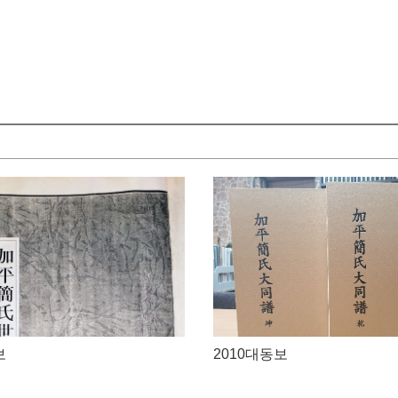
보
2010대동보