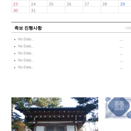
23
24
25
26
27
28
29
30
31
족보 진행사항
...
No Data...
...
No Data...
...
No Data...
...
No Data...
...
No Data...