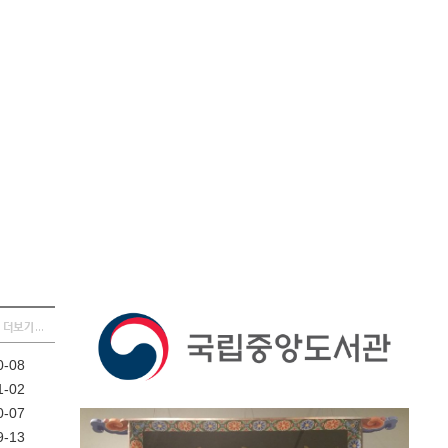
0-08
1-02
0-07
9-13